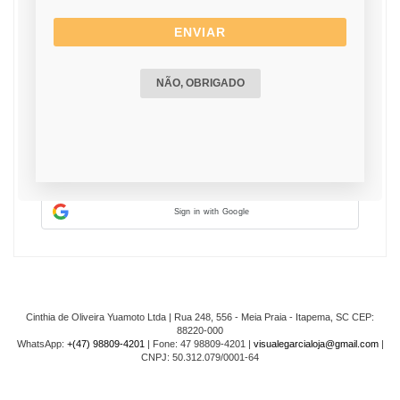
ENVIAR
CONTINUAR
NÃO, OBRIGADO
ENTRAR COM FACEBOOK
Sign in with Google
Cinthia de Oliveira Yuamoto Ltda | Rua 248, 556 - Meia Praia - Itapema, SC CEP:
88220-000
WhatsApp:
+(47) 98809-4201
| Fone: 47 98809-4201 |
visualegarcialoja@gmail.com
|
CNPJ: 50.312.079/0001-64