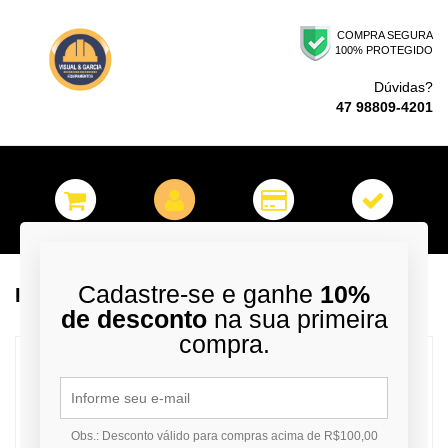
COMPRA SEGURA
100% PROTEGIDO
Dúvidas?
47 98809-4201
Cadastre-se e ganhe
10%
Identificação
de desconto
na sua primeira
compra.
INFORME ABAIXO SEU E-MAIL OU CPF/CNPJ
PARA ENTRAR OU CADASTRAR-SE
Obs.: Desconto válido para compras acima de R$100,00