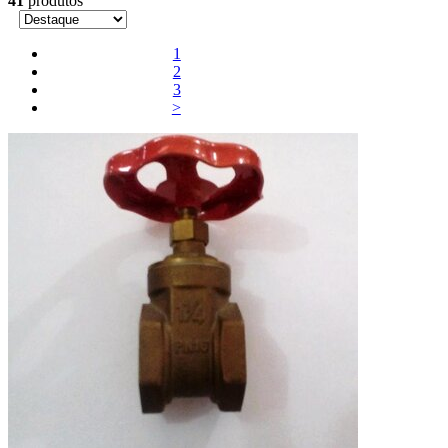
41
produtos
1
2
3
>