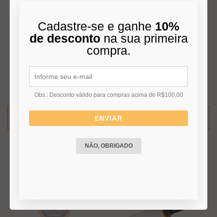
Cadastre-se e ganhe
10%
de desconto
na sua primeira
PARAFUSO PHILISP
BROCA AÇO RAPIDO HSS
compra.
DRYWALL 3,5X38MM
10MMX133MM TOSLEN
TOSLEN 54054
75127
Consulte-nos
Consulte-nos
Obs.: Desconto válido para compras acima de R$100,00
VER MAIS
VER MAIS
ENVIAR
NÃO, OBRIGADO