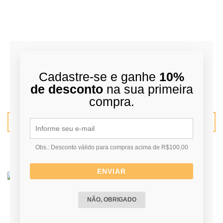
TEE 32MM - INOVE
Cadastre-se e ganhe
10%
Consulte-nos
de desconto
na sua primeira
compra.
VER MAIS
Obs.: Desconto válido para compras acima de R$100,00
ENVIAR
NÃO, OBRIGADO