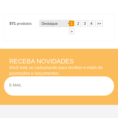
571
produtos
1
2
3
4
>>
>
RECEBA NOVIDADES
Você está se cadastrando para receber e-mails de
promoções e lançamentos.