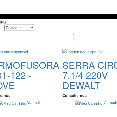
tos
1
2
>
RMOFUSORA
SERRA CIR
1-122 -
7.1/4 220V
OVE
DEWALT
te-nos
Consulte-nos
Ver mais
Ver mai