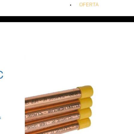
OFERTA
C
s